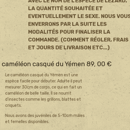
AVEC LE NOM DE L'ESPECE DE LÉZARD,
LA QUANTITÉ SOUHAITÉE ET
EVENTUELLEMENT LE SEXE. NOUS VOU
ENVERRONS PAR LA SUITE LES
MODALITÉS POUR FINALISER LA
COMMANDE. (COMMENT RÉGLER, FRAIS
ET JOURS DE LIVRAISON ETC...)
améléon casqué du Yémen 89, 00 €
Le caméléon casqué du Yémen est une
espèce facile pour débuter. Adulte il peut
mesurer 30cm de corps, ce qui en fait un
caméléon de belle taille. Il se nourrit
d'insectes comme les grillons, blattes et
criquets.
Nous avons des juvéniles de 5-10cm mâles
et femelles disponibles.