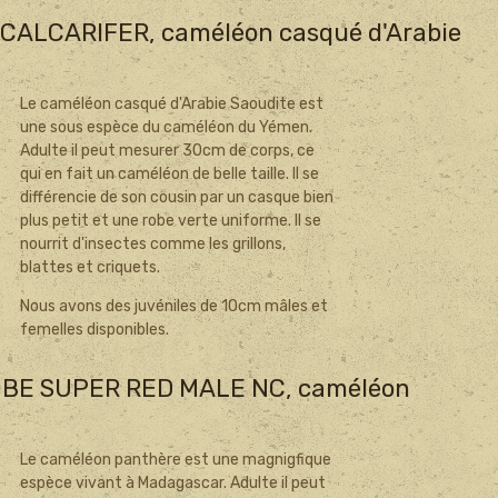
LCARIFER, caméléon casqué d'Arabie
Le caméléon casqué d'Arabie Saoudite est
une sous espèce du caméléon du Yémen.
Adulte il peut mesurer 30cm de corps, ce
qui en fait un caméléon de belle taille. Il se
différencie de son cousin par un casque bien
plus petit et une robe verte uniforme. Il se
nourrit d'insectes comme les grillons,
blattes et criquets.
Nous avons des juvéniles de 10cm mâles et
femelles disponibles.
BE SUPER RED MALE NC, caméléon
Le caméléon panthère est une magnigfique
espèce vivant à Madagascar. Adulte il peut